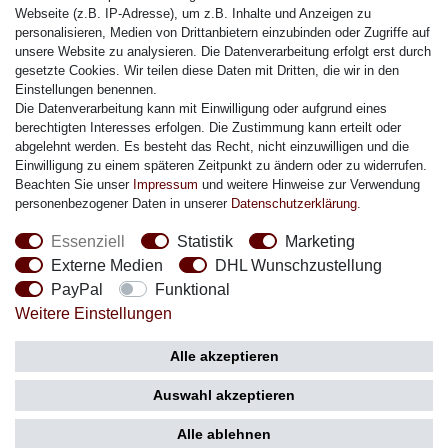
Citizen Armband
Webseite (z.B. IP-Adresse), um z.B. Inhalte und Anzeigen zu
M. Lacroix Armband
personalisieren, Medien von Drittanbietern einzubinden oder Zugriffe auf
unsere Website zu analysieren. Die Datenverarbeitung erfolgt erst durch
J. Lemans Armband
gesetzte Cookies. Wir teilen diese Daten mit Dritten, die wir in den
Uhrenarmbänder - Alle
Einstellungen benennen.
Die Datenverarbeitung kann mit Einwilligung oder aufgrund eines
Sicherheit
berechtigten Interesses erfolgen. Die Zustimmung kann erteilt oder
abgelehnt werden. Es besteht das Recht, nicht einzuwilligen und die
Einwilligung zu einem späteren Zeitpunkt zu ändern oder zu widerrufen.
Beachten Sie unser
Impressum
und weitere Hinweise zur Verwendung
personenbezogener Daten in unserer
Daten­schutz­erklärung
.
Social Media
Essenziell
Statistik
Marketing
Externe Medien
DHL Wunschzustellung
PayPal
Funktional
Weitere Einstellungen
Zahlung
Versand
Alle akzeptieren
Auswahl akzeptieren
Alle ablehnen