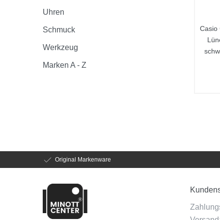
Uhren
Casio
Schmuck
Lün
Werkzeug
schw
Marken A - Z
Original Markenware
Kundens
Zahlung
Versanda