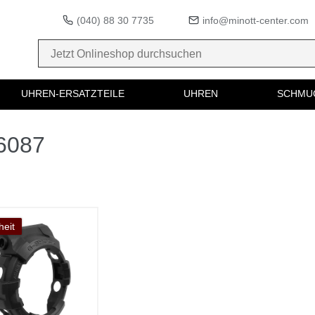
(040) 88 30 7735
info@minott-center.com
UHREN-ERSATZTEILE
UHREN
SCHMU
96087
eit