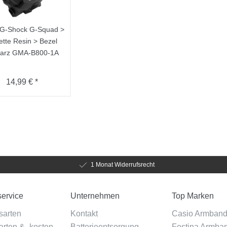
 G-Shock G-Squad >
ette Resin > Bezel
arz GMA-B800-1A
14,99 € *
1 Monat Widerrufsrecht
ervice
Unternehmen
Top Marken
sarten
Kontakt
Casio Armban
rten & -kosten
Batterieentsorgung
Festina Armba