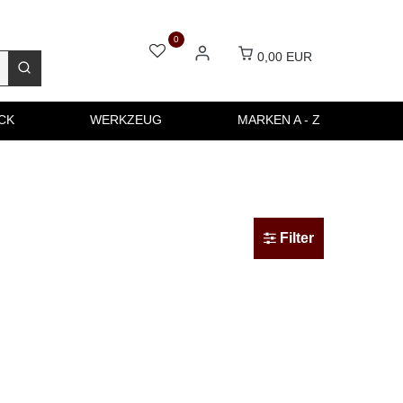
0
0,00 EUR
CK
WERKZEUG
MARKEN A - Z
Filter