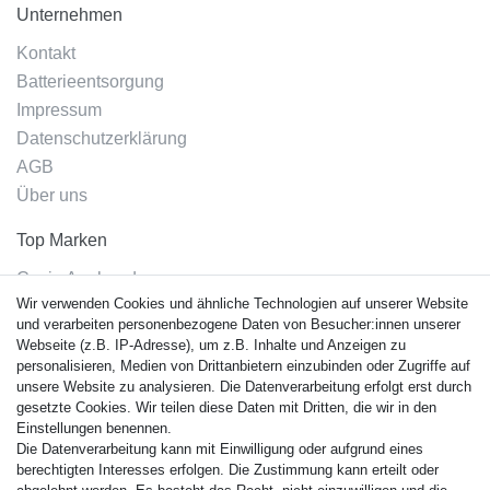
Unternehmen
Kontakt
Batterieentsorgung
Impressum
Datenschutzerklärung
AGB
Über uns
Top Marken
Casio Armband
Wir verwenden Cookies und ähnliche Technologien auf unserer Website
Festina Armband
und verarbeiten personenbezogene Daten von Besucher:innen unserer
Citizen Armband
Webseite (z.B. IP-Adresse), um z.B. Inhalte und Anzeigen zu
M. Lacroix Armband
personalisieren, Medien von Drittanbietern einzubinden oder Zugriffe auf
unsere Website zu analysieren. Die Datenverarbeitung erfolgt erst durch
J. Lemans Armband
gesetzte Cookies. Wir teilen diese Daten mit Dritten, die wir in den
Uhrenarmbänder - Alle
Einstellungen benennen.
Die Datenverarbeitung kann mit Einwilligung oder aufgrund eines
Sicherheit
berechtigten Interesses erfolgen. Die Zustimmung kann erteilt oder