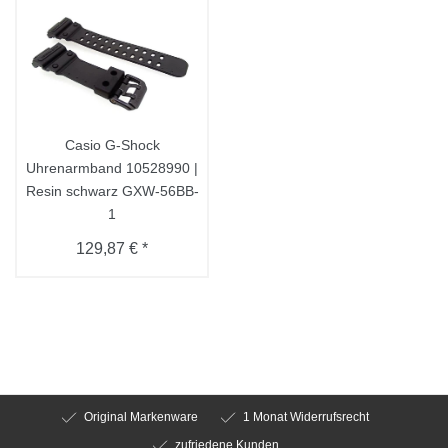
Casio G-Shock
Uhrenarmband 10528990 |
Resin schwarz GXW-56BB-
1
129,87 € *
Original Markenware
1 Monat Widerrufsrecht
zufriedene Kunden