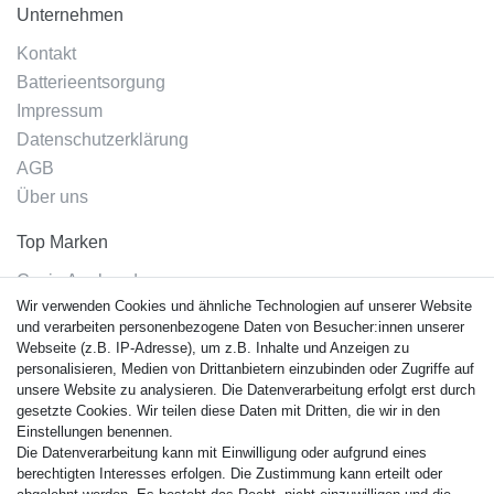
Unternehmen
Kontakt
Batterieentsorgung
Impressum
Datenschutzerklärung
AGB
Über uns
Top Marken
Casio Armband
Wir verwenden Cookies und ähnliche Technologien auf unserer Website
Festina Armband
und verarbeiten personenbezogene Daten von Besucher:innen unserer
Citizen Armband
Webseite (z.B. IP-Adresse), um z.B. Inhalte und Anzeigen zu
M. Lacroix Armband
personalisieren, Medien von Drittanbietern einzubinden oder Zugriffe auf
unsere Website zu analysieren. Die Datenverarbeitung erfolgt erst durch
J. Lemans Armband
gesetzte Cookies. Wir teilen diese Daten mit Dritten, die wir in den
Uhrenarmbänder - Alle
Einstellungen benennen.
Die Datenverarbeitung kann mit Einwilligung oder aufgrund eines
Sicherheit
berechtigten Interesses erfolgen. Die Zustimmung kann erteilt oder