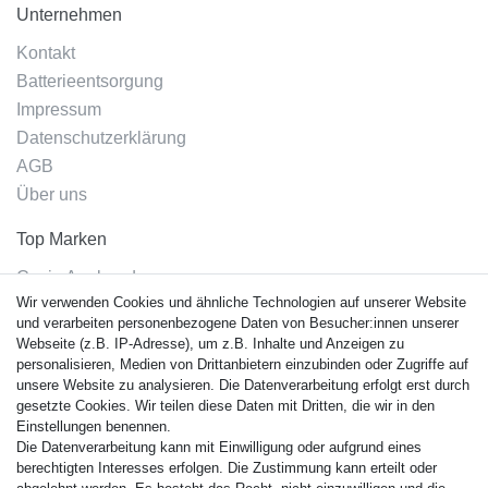
Unternehmen
Kontakt
Batterieentsorgung
Impressum
Datenschutzerklärung
AGB
Über uns
Top Marken
Casio Armband
Wir verwenden Cookies und ähnliche Technologien auf unserer Website
Festina Armband
und verarbeiten personenbezogene Daten von Besucher:innen unserer
Citizen Armband
Webseite (z.B. IP-Adresse), um z.B. Inhalte und Anzeigen zu
M. Lacroix Armband
personalisieren, Medien von Drittanbietern einzubinden oder Zugriffe auf
unsere Website zu analysieren. Die Datenverarbeitung erfolgt erst durch
J. Lemans Armband
gesetzte Cookies. Wir teilen diese Daten mit Dritten, die wir in den
Uhrenarmbänder - Alle
Einstellungen benennen.
Die Datenverarbeitung kann mit Einwilligung oder aufgrund eines
Sicherheit
berechtigten Interesses erfolgen. Die Zustimmung kann erteilt oder