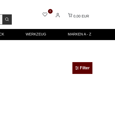
0
0,00 EUR
CK
WERKZEUG
MARKEN A - Z
Filter