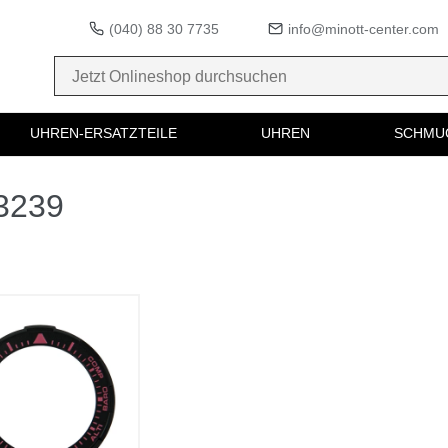
(040) 88 30 7735
info@minott-center.com
UHREN-ERSATZTEILE
UHREN
SCHMU
83239