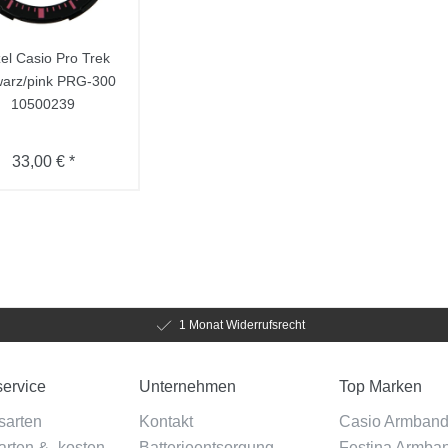
el Casio Pro Trek
arz/pink PRG-300
10500239
33,00 € *
1 Monat Widerrufsrecht
ervice
Unternehmen
Top Marken
sarten
Kontakt
Casio Armban
rten & -kosten
Batterieentsorgung
Festina Armba