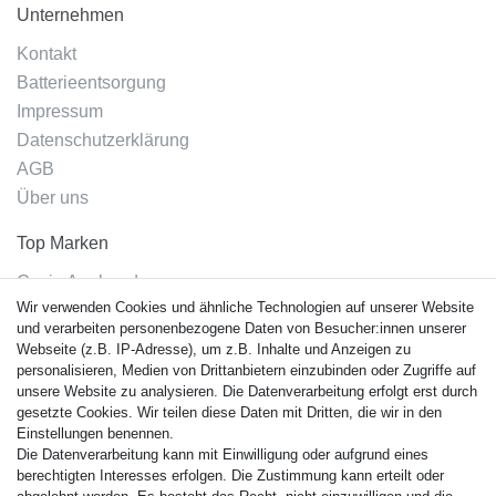
Unternehmen
Kontakt
Batterieentsorgung
Impressum
Datenschutzerklärung
AGB
Über uns
Top Marken
Casio Armband
Wir verwenden Cookies und ähnliche Technologien auf unserer Website
Festina Armband
und verarbeiten personenbezogene Daten von Besucher:innen unserer
Citizen Armband
Webseite (z.B. IP-Adresse), um z.B. Inhalte und Anzeigen zu
M. Lacroix Armband
personalisieren, Medien von Drittanbietern einzubinden oder Zugriffe auf
unsere Website zu analysieren. Die Datenverarbeitung erfolgt erst durch
J. Lemans Armband
gesetzte Cookies. Wir teilen diese Daten mit Dritten, die wir in den
Uhrenarmbänder - Alle
Einstellungen benennen.
Die Datenverarbeitung kann mit Einwilligung oder aufgrund eines
Sicherheit
berechtigten Interesses erfolgen. Die Zustimmung kann erteilt oder