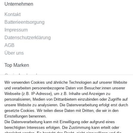
Unternehmen
Kontakt
Batterieentsorgung
Impressum
Datenschutzerklärung
AGB
Über uns
Top Marken
Casio Armband
Wir verwenden Cookies und ähnliche Technologien auf unserer Website
Festina Armband
und verarbeiten personenbezogene Daten von Besucher:innen unserer
Citizen Armband
Webseite (z.B. IP-Adresse), um z.B. Inhalte und Anzeigen zu
M. Lacroix Armband
personalisieren, Medien von Drittanbietern einzubinden oder Zugriffe auf
unsere Website zu analysieren. Die Datenverarbeitung erfolgt erst durch
J. Lemans Armband
gesetzte Cookies. Wir teilen diese Daten mit Dritten, die wir in den
Uhrenarmbänder - Alle
Einstellungen benennen.
Die Datenverarbeitung kann mit Einwilligung oder aufgrund eines
Sicherheit
berechtigten Interesses erfolgen. Die Zustimmung kann erteilt oder