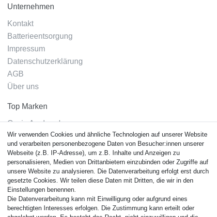
Unternehmen
Kontakt
Batterieentsorgung
Impressum
Datenschutzerklärung
AGB
Über uns
Top Marken
Casio Armband
Wir verwenden Cookies und ähnliche Technologien auf unserer Website
Festina Armband
und verarbeiten personenbezogene Daten von Besucher:innen unserer
Citizen Armband
Webseite (z.B. IP-Adresse), um z.B. Inhalte und Anzeigen zu
M. Lacroix Armband
personalisieren, Medien von Drittanbietern einzubinden oder Zugriffe auf
unsere Website zu analysieren. Die Datenverarbeitung erfolgt erst durch
J. Lemans Armband
gesetzte Cookies. Wir teilen diese Daten mit Dritten, die wir in den
Uhrenarmbänder - Alle
Einstellungen benennen.
Die Datenverarbeitung kann mit Einwilligung oder aufgrund eines
Sicherheit
berechtigten Interesses erfolgen. Die Zustimmung kann erteilt oder