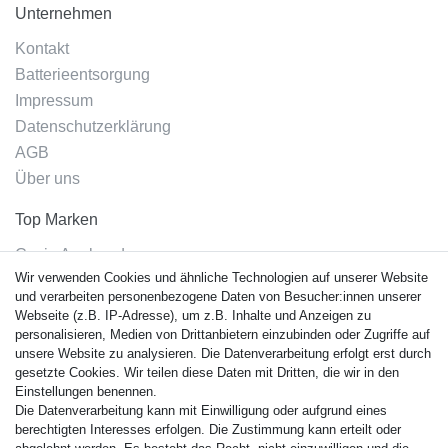
Unternehmen
Kontakt
Batterieentsorgung
Impressum
Datenschutzerklärung
AGB
Über uns
Top Marken
Casio Armband
Wir verwenden Cookies und ähnliche Technologien auf unserer Website
Festina Armband
und verarbeiten personenbezogene Daten von Besucher:innen unserer
Citizen Armband
Webseite (z.B. IP-Adresse), um z.B. Inhalte und Anzeigen zu
M. Lacroix Armband
personalisieren, Medien von Drittanbietern einzubinden oder Zugriffe auf
unsere Website zu analysieren. Die Datenverarbeitung erfolgt erst durch
J. Lemans Armband
gesetzte Cookies. Wir teilen diese Daten mit Dritten, die wir in den
Uhrenarmbänder - Alle
Einstellungen benennen.
Die Datenverarbeitung kann mit Einwilligung oder aufgrund eines
Sicherheit
berechtigten Interesses erfolgen. Die Zustimmung kann erteilt oder