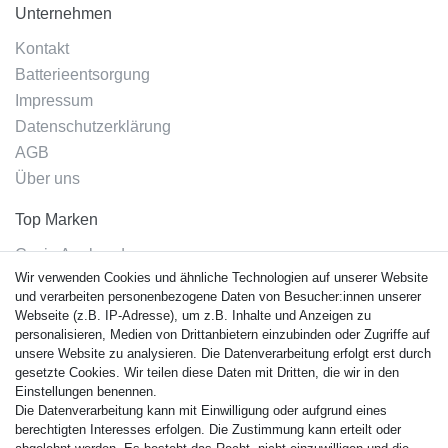
Unternehmen
Kontakt
Batterieentsorgung
Impressum
Datenschutzerklärung
AGB
Über uns
Top Marken
Casio Armband
Wir verwenden Cookies und ähnliche Technologien auf unserer Website
Festina Armband
und verarbeiten personenbezogene Daten von Besucher:innen unserer
Citizen Armband
Webseite (z.B. IP-Adresse), um z.B. Inhalte und Anzeigen zu
M. Lacroix Armband
personalisieren, Medien von Drittanbietern einzubinden oder Zugriffe auf
unsere Website zu analysieren. Die Datenverarbeitung erfolgt erst durch
J. Lemans Armband
gesetzte Cookies. Wir teilen diese Daten mit Dritten, die wir in den
Uhrenarmbänder - Alle
Einstellungen benennen.
Die Datenverarbeitung kann mit Einwilligung oder aufgrund eines
Sicherheit
berechtigten Interesses erfolgen. Die Zustimmung kann erteilt oder