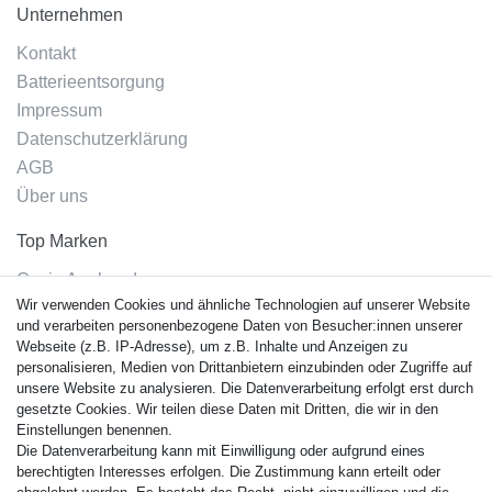
Unternehmen
Kontakt
Batterieentsorgung
Impressum
Datenschutzerklärung
AGB
Über uns
Top Marken
Casio Armband
Wir verwenden Cookies und ähnliche Technologien auf unserer Website
Festina Armband
und verarbeiten personenbezogene Daten von Besucher:innen unserer
Citizen Armband
Webseite (z.B. IP-Adresse), um z.B. Inhalte und Anzeigen zu
M. Lacroix Armband
personalisieren, Medien von Drittanbietern einzubinden oder Zugriffe auf
unsere Website zu analysieren. Die Datenverarbeitung erfolgt erst durch
J. Lemans Armband
gesetzte Cookies. Wir teilen diese Daten mit Dritten, die wir in den
Uhrenarmbänder - Alle
Einstellungen benennen.
Die Datenverarbeitung kann mit Einwilligung oder aufgrund eines
Sicherheit
berechtigten Interesses erfolgen. Die Zustimmung kann erteilt oder