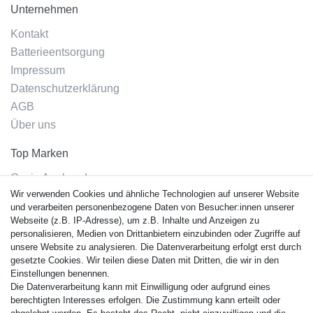
Unternehmen
Kontakt
Batterieentsorgung
Impressum
Datenschutzerklärung
AGB
Über uns
Top Marken
Casio Armband
Wir verwenden Cookies und ähnliche Technologien auf unserer Website
Festina Armband
und verarbeiten personenbezogene Daten von Besucher:innen unserer
Citizen Armband
Webseite (z.B. IP-Adresse), um z.B. Inhalte und Anzeigen zu
M. Lacroix Armband
personalisieren, Medien von Drittanbietern einzubinden oder Zugriffe auf
unsere Website zu analysieren. Die Datenverarbeitung erfolgt erst durch
J. Lemans Armband
gesetzte Cookies. Wir teilen diese Daten mit Dritten, die wir in den
Uhrenarmbänder - Alle
Einstellungen benennen.
Die Datenverarbeitung kann mit Einwilligung oder aufgrund eines
Sicherheit
berechtigten Interesses erfolgen. Die Zustimmung kann erteilt oder