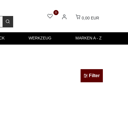
0
0,00 EUR
CK
WERKZEUG
MARKEN A - Z
Filter