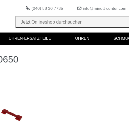
(040) 88 30 7735
info@minott-center.com
UHREN-ERSATZTEILE
UHREN
SCHMU
60650