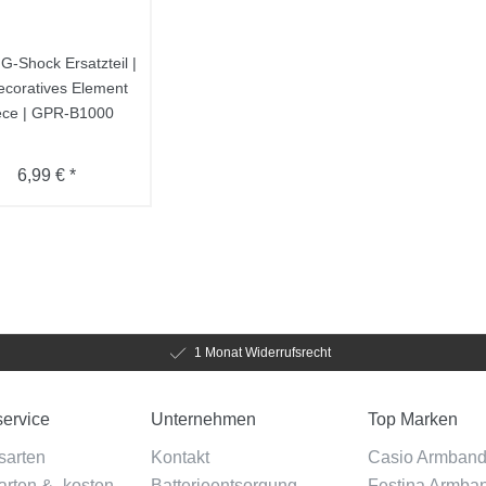
G-Shock Ersatzteil |
ecoratives Element
ece | GPR-B1000
6,99 € *
1 Monat Widerrufsrecht
ervice
Unternehmen
Top Marken
sarten
Kontakt
Casio Armban
rten & -kosten
Batterieentsorgung
Festina Armba