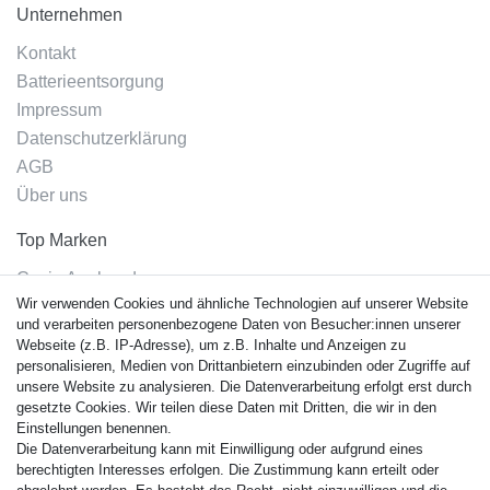
Unternehmen
Kontakt
Batterieentsorgung
Impressum
Datenschutzerklärung
AGB
Über uns
Top Marken
Casio Armband
Wir verwenden Cookies und ähnliche Technologien auf unserer Website
Festina Armband
und verarbeiten personenbezogene Daten von Besucher:innen unserer
Citizen Armband
Webseite (z.B. IP-Adresse), um z.B. Inhalte und Anzeigen zu
M. Lacroix Armband
personalisieren, Medien von Drittanbietern einzubinden oder Zugriffe auf
unsere Website zu analysieren. Die Datenverarbeitung erfolgt erst durch
J. Lemans Armband
gesetzte Cookies. Wir teilen diese Daten mit Dritten, die wir in den
Uhrenarmbänder - Alle
Einstellungen benennen.
Die Datenverarbeitung kann mit Einwilligung oder aufgrund eines
Sicherheit
berechtigten Interesses erfolgen. Die Zustimmung kann erteilt oder