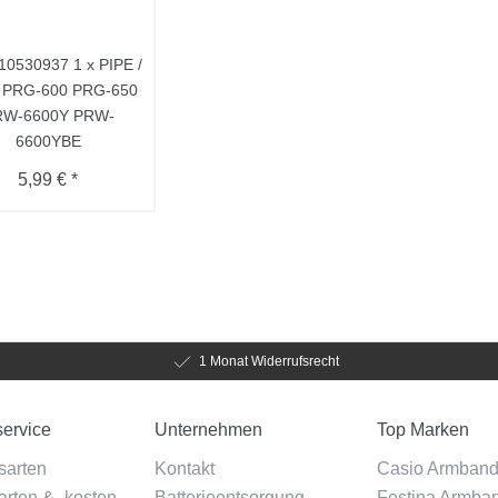
10530937 1 x PIPE /
e PRG-600 PRG-650
RW-6600Y PRW-
6600YBE
5,99 € *
1 Monat Widerrufsrecht
ervice
Unternehmen
Top Marken
sarten
Kontakt
Casio Armban
rten & -kosten
Batterieentsorgung
Festina Armba