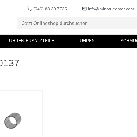
(040) 88 30 7735
info@minott-center.com
UHREN-ERSATZTEILE
UHREN
SCHMU
50137