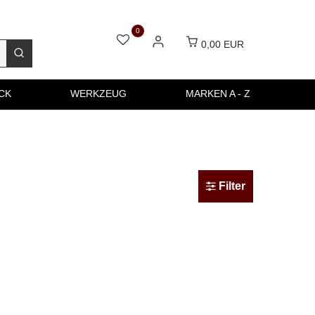
0
0,00 EUR
CK
WERKZEUG
MARKEN A - Z
Filter