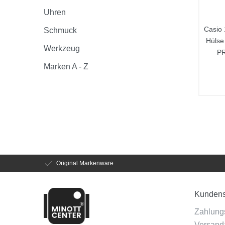
Uhren
Casio 
Schmuck
Hüls
Werkzeug
P
Marken A - Z
Original Markenware
Kundens
Zahlung
Versanda