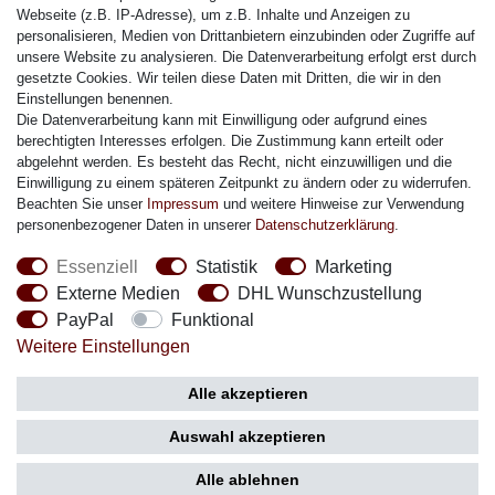
Citizen Armband
Webseite (z.B. IP-Adresse), um z.B. Inhalte und Anzeigen zu
M. Lacroix Armband
personalisieren, Medien von Drittanbietern einzubinden oder Zugriffe auf
unsere Website zu analysieren. Die Datenverarbeitung erfolgt erst durch
J. Lemans Armband
gesetzte Cookies. Wir teilen diese Daten mit Dritten, die wir in den
Uhrenarmbänder - Alle
Einstellungen benennen.
Die Datenverarbeitung kann mit Einwilligung oder aufgrund eines
Sicherheit
berechtigten Interesses erfolgen. Die Zustimmung kann erteilt oder
abgelehnt werden. Es besteht das Recht, nicht einzuwilligen und die
Einwilligung zu einem späteren Zeitpunkt zu ändern oder zu widerrufen.
Beachten Sie unser
Impressum
und weitere Hinweise zur Verwendung
personenbezogener Daten in unserer
Daten­schutz­erklärung
.
Social Media
Essenziell
Statistik
Marketing
Externe Medien
DHL Wunschzustellung
PayPal
Funktional
Weitere Einstellungen
Zahlung
Versand
Alle akzeptieren
Auswahl akzeptieren
Alle ablehnen