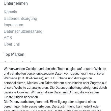
Unternehmen
Kontakt
Batterieentsorgung
Impressum
Datenschutzerklärung
AGB
Über uns
Top Marken
Casio Armband
Wir verwenden Cookies und ähnliche Technologien auf unserer Website
Festina Armband
und verarbeiten personenbezogene Daten von Besucher:innen unserer
Citizen Armband
Webseite (z.B. IP-Adresse), um z.B. Inhalte und Anzeigen zu
M. Lacroix Armband
personalisieren, Medien von Drittanbietern einzubinden oder Zugriffe auf
unsere Website zu analysieren. Die Datenverarbeitung erfolgt erst durch
J. Lemans Armband
gesetzte Cookies. Wir teilen diese Daten mit Dritten, die wir in den
Uhrenarmbänder - Alle
Einstellungen benennen.
Die Datenverarbeitung kann mit Einwilligung oder aufgrund eines
Sicherheit
berechtigten Interesses erfolgen. Die Zustimmung kann erteilt oder