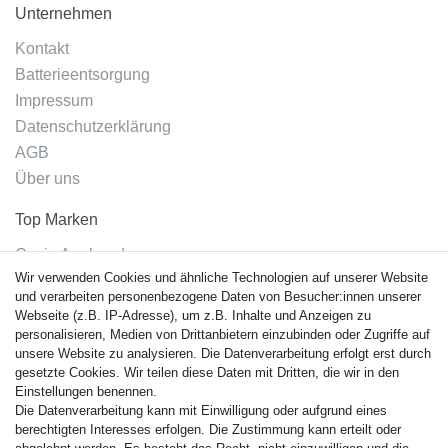
Unternehmen
Kontakt
Batterieentsorgung
Impressum
Datenschutzerklärung
AGB
Über uns
Top Marken
Casio Armband
Wir verwenden Cookies und ähnliche Technologien auf unserer Website
Festina Armband
und verarbeiten personenbezogene Daten von Besucher:innen unserer
Citizen Armband
Webseite (z.B. IP-Adresse), um z.B. Inhalte und Anzeigen zu
M. Lacroix Armband
personalisieren, Medien von Drittanbietern einzubinden oder Zugriffe auf
unsere Website zu analysieren. Die Datenverarbeitung erfolgt erst durch
J. Lemans Armband
gesetzte Cookies. Wir teilen diese Daten mit Dritten, die wir in den
Uhrenarmbänder - Alle
Einstellungen benennen.
Die Datenverarbeitung kann mit Einwilligung oder aufgrund eines
Sicherheit
berechtigten Interesses erfolgen. Die Zustimmung kann erteilt oder