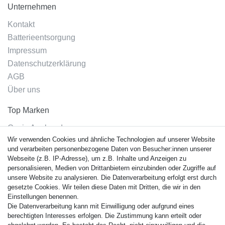
Unternehmen
Kontakt
Batterieentsorgung
Impressum
Datenschutzerklärung
AGB
Über uns
Top Marken
Casio Armband
Wir verwenden Cookies und ähnliche Technologien auf unserer Website
Festina Armband
und verarbeiten personenbezogene Daten von Besucher:innen unserer
Citizen Armband
Webseite (z.B. IP-Adresse), um z.B. Inhalte und Anzeigen zu
M. Lacroix Armband
personalisieren, Medien von Drittanbietern einzubinden oder Zugriffe auf
unsere Website zu analysieren. Die Datenverarbeitung erfolgt erst durch
J. Lemans Armband
gesetzte Cookies. Wir teilen diese Daten mit Dritten, die wir in den
Uhrenarmbänder - Alle
Einstellungen benennen.
Die Datenverarbeitung kann mit Einwilligung oder aufgrund eines
Sicherheit
berechtigten Interesses erfolgen. Die Zustimmung kann erteilt oder