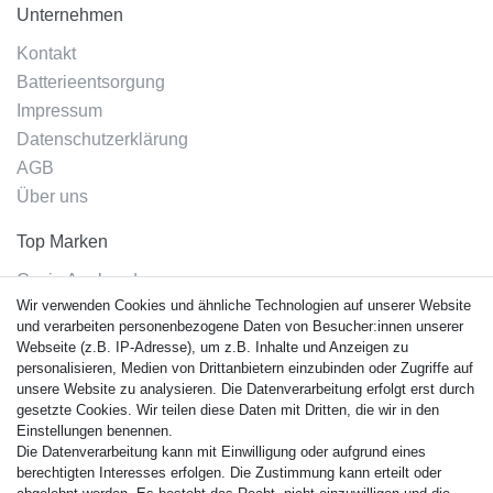
Unternehmen
Kontakt
Batterieentsorgung
Impressum
Datenschutzerklärung
AGB
Über uns
Top Marken
Casio Armband
Wir verwenden Cookies und ähnliche Technologien auf unserer Website
Festina Armband
und verarbeiten personenbezogene Daten von Besucher:innen unserer
Citizen Armband
Webseite (z.B. IP-Adresse), um z.B. Inhalte und Anzeigen zu
M. Lacroix Armband
personalisieren, Medien von Drittanbietern einzubinden oder Zugriffe auf
unsere Website zu analysieren. Die Datenverarbeitung erfolgt erst durch
J. Lemans Armband
gesetzte Cookies. Wir teilen diese Daten mit Dritten, die wir in den
Uhrenarmbänder - Alle
Einstellungen benennen.
Die Datenverarbeitung kann mit Einwilligung oder aufgrund eines
Sicherheit
berechtigten Interesses erfolgen. Die Zustimmung kann erteilt oder