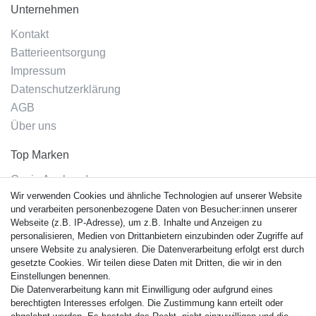
Unternehmen
Kontakt
Batterieentsorgung
Impressum
Datenschutzerklärung
AGB
Über uns
Top Marken
Casio Armband
Wir verwenden Cookies und ähnliche Technologien auf unserer Website
Festina Armband
und verarbeiten personenbezogene Daten von Besucher:innen unserer
Citizen Armband
Webseite (z.B. IP-Adresse), um z.B. Inhalte und Anzeigen zu
M. Lacroix Armband
personalisieren, Medien von Drittanbietern einzubinden oder Zugriffe auf
unsere Website zu analysieren. Die Datenverarbeitung erfolgt erst durch
J. Lemans Armband
gesetzte Cookies. Wir teilen diese Daten mit Dritten, die wir in den
Uhrenarmbänder - Alle
Einstellungen benennen.
Die Datenverarbeitung kann mit Einwilligung oder aufgrund eines
Sicherheit
berechtigten Interesses erfolgen. Die Zustimmung kann erteilt oder