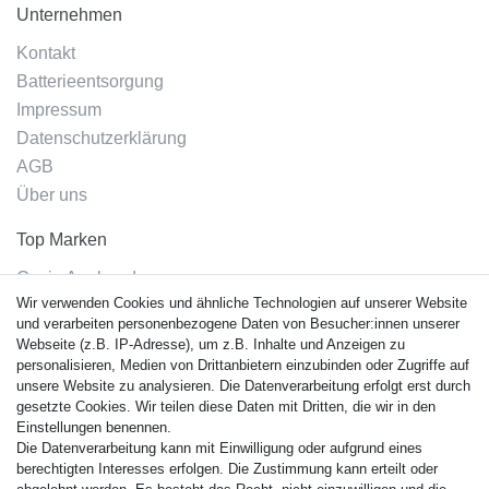
Unternehmen
Kontakt
Batterieentsorgung
Impressum
Datenschutzerklärung
AGB
Über uns
Top Marken
Casio Armband
Wir verwenden Cookies und ähnliche Technologien auf unserer Website
Festina Armband
und verarbeiten personenbezogene Daten von Besucher:innen unserer
Citizen Armband
Webseite (z.B. IP-Adresse), um z.B. Inhalte und Anzeigen zu
M. Lacroix Armband
personalisieren, Medien von Drittanbietern einzubinden oder Zugriffe auf
unsere Website zu analysieren. Die Datenverarbeitung erfolgt erst durch
J. Lemans Armband
gesetzte Cookies. Wir teilen diese Daten mit Dritten, die wir in den
Uhrenarmbänder - Alle
Einstellungen benennen.
Die Datenverarbeitung kann mit Einwilligung oder aufgrund eines
Sicherheit
berechtigten Interesses erfolgen. Die Zustimmung kann erteilt oder