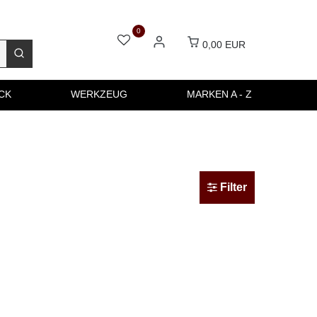
0
0,00 EUR
CK
WERKZEUG
MARKEN A - Z
Filter