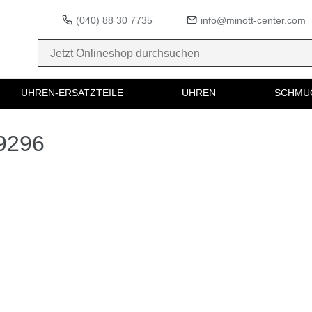
(040) 88 30 7735
info@minott-center.com
UHREN-ERSATZTEILE
UHREN
SCHMU
09296