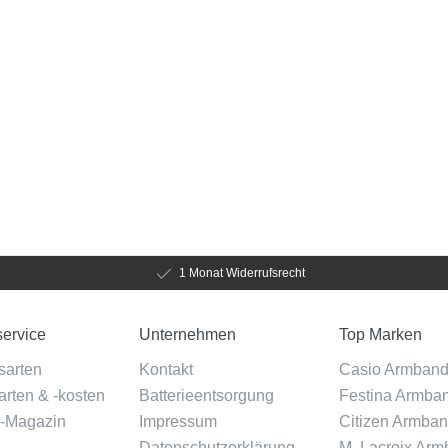
1 Monat Widerrufsrecht
ervice
Unternehmen
Top Marken
sarten
Kontakt
Casio Armban
rten & -kosten
Batterieentsorgung
Festina Armba
-Magazin
Impressum
Citizen Armba
Datenschutzerklärung
M. Lacroix Ar