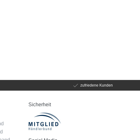
zufriedene Kunden
Sicherheit
d
nd
nd
mband