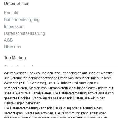
Unternehmen
Kontakt
Batterieentsorgung
Impressum
Datenschutzerklärung
AGB
Über uns
Top Marken
Casio Armband
Wir verwenden Cookies und ähnliche Technologien auf unserer Website
Festina Armband
und verarbeiten personenbezogene Daten von Besucher:innen unserer
Citizen Armband
Webseite (z.B. IP-Adresse), um z.B. Inhalte und Anzeigen zu
M. Lacroix Armband
personalisieren, Medien von Drittanbietern einzubinden oder Zugriffe auf
unsere Website zu analysieren. Die Datenverarbeitung erfolgt erst durch
J. Lemans Armband
gesetzte Cookies. Wir teilen diese Daten mit Dritten, die wir in den
Uhrenarmbänder - Alle
Einstellungen benennen.
Die Datenverarbeitung kann mit Einwilligung oder aufgrund eines
Sicherheit
berechtigten Interesses erfolgen. Die Zustimmung kann erteilt oder