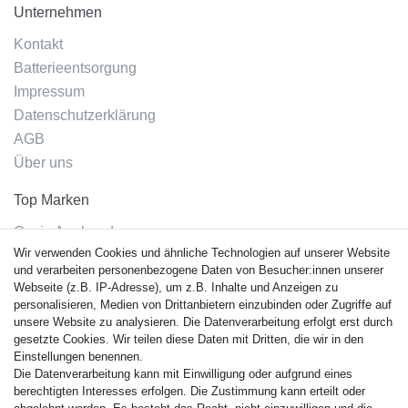
Unternehmen
Kontakt
Batterieentsorgung
Impressum
Datenschutzerklärung
AGB
Über uns
Top Marken
Casio Armband
Wir verwenden Cookies und ähnliche Technologien auf unserer Website
Festina Armband
und verarbeiten personenbezogene Daten von Besucher:innen unserer
Citizen Armband
Webseite (z.B. IP-Adresse), um z.B. Inhalte und Anzeigen zu
M. Lacroix Armband
personalisieren, Medien von Drittanbietern einzubinden oder Zugriffe auf
unsere Website zu analysieren. Die Datenverarbeitung erfolgt erst durch
J. Lemans Armband
gesetzte Cookies. Wir teilen diese Daten mit Dritten, die wir in den
Uhrenarmbänder - Alle
Einstellungen benennen.
Die Datenverarbeitung kann mit Einwilligung oder aufgrund eines
Sicherheit
berechtigten Interesses erfolgen. Die Zustimmung kann erteilt oder