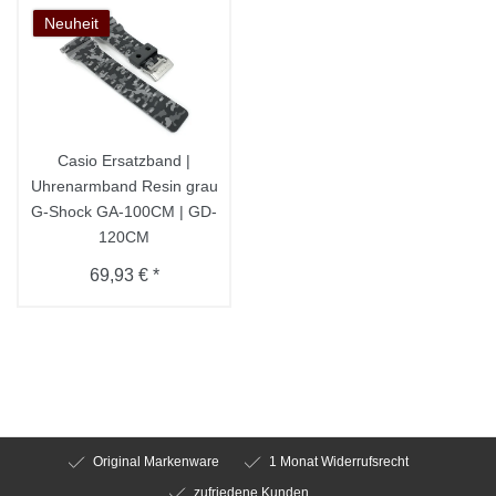
Neuheit
Casio Ersatzband |
Uhrenarmband Resin grau
G-Shock GA-100CM | GD-
120CM
69,93 € *
Original Markenware
1 Monat Widerrufsrecht
zufriedene Kunden