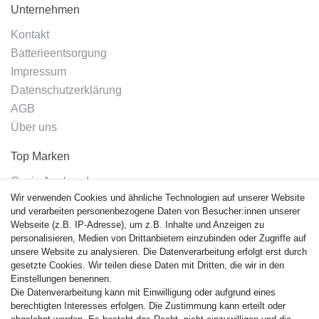
Unternehmen
Kontakt
Batterieentsorgung
Impressum
Datenschutzerklärung
AGB
Über uns
Top Marken
Casio Armband
Wir verwenden Cookies und ähnliche Technologien auf unserer Website
Festina Armband
und verarbeiten personenbezogene Daten von Besucher:innen unserer
Citizen Armband
Webseite (z.B. IP-Adresse), um z.B. Inhalte und Anzeigen zu
M. Lacroix Armband
personalisieren, Medien von Drittanbietern einzubinden oder Zugriffe auf
unsere Website zu analysieren. Die Datenverarbeitung erfolgt erst durch
J. Lemans Armband
gesetzte Cookies. Wir teilen diese Daten mit Dritten, die wir in den
Uhrenarmbänder - Alle
Einstellungen benennen.
Die Datenverarbeitung kann mit Einwilligung oder aufgrund eines
Sicherheit
berechtigten Interesses erfolgen. Die Zustimmung kann erteilt oder