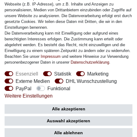
Citizen Armband
Webseite (z.B. IP-Adresse), um z.B. Inhalte und Anzeigen zu
M. Lacroix Armband
personalisieren, Medien von Drittanbietern einzubinden oder Zugriffe auf
unsere Website zu analysieren. Die Datenverarbeitung erfolgt erst durch
J. Lemans Armband
gesetzte Cookies. Wir teilen diese Daten mit Dritten, die wir in den
Uhrenarmbänder - Alle
Einstellungen benennen.
Die Datenverarbeitung kann mit Einwilligung oder aufgrund eines
Sicherheit
berechtigten Interesses erfolgen. Die Zustimmung kann erteilt oder
abgelehnt werden. Es besteht das Recht, nicht einzuwilligen und die
Einwilligung zu einem späteren Zeitpunkt zu ändern oder zu widerrufen.
Beachten Sie unser
Impressum
und weitere Hinweise zur Verwendung
personenbezogener Daten in unserer
Daten­schutz­erklärung
.
Social Media
Essenziell
Statistik
Marketing
Externe Medien
DHL Wunschzustellung
PayPal
Funktional
Weitere Einstellungen
Zahlung
Versand
Alle akzeptieren
Auswahl akzeptieren
Alle ablehnen