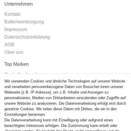
Unternehmen
Kontakt
Batterieentsorgung
Impressum
Datenschutzerklärung
AGB
Über uns
Top Marken
Casio Armband
Wir verwenden Cookies und ähnliche Technologien auf unserer Website
Festina Armband
und verarbeiten personenbezogene Daten von Besucher:innen unserer
Citizen Armband
Webseite (z.B. IP-Adresse), um z.B. Inhalte und Anzeigen zu
M. Lacroix Armband
personalisieren, Medien von Drittanbietern einzubinden oder Zugriffe auf
unsere Website zu analysieren. Die Datenverarbeitung erfolgt erst durch
J. Lemans Armband
gesetzte Cookies. Wir teilen diese Daten mit Dritten, die wir in den
Uhrenarmbänder - Alle
Einstellungen benennen.
Die Datenverarbeitung kann mit Einwilligung oder aufgrund eines
Sicherheit
berechtigten Interesses erfolgen. Die Zustimmung kann erteilt oder