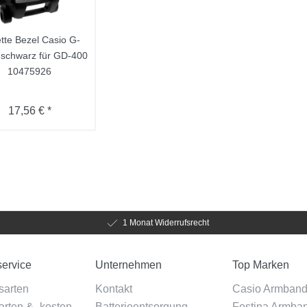
tte Bezel Casio G-
 schwarz für GD-400
10475926
17,56 € *
1 Monat Widerrufsrecht
ervice
Unternehmen
Top Marken
sarten
Kontakt
Casio Armban
rten & -kosten
Batterieentsorgung
Festina Armba