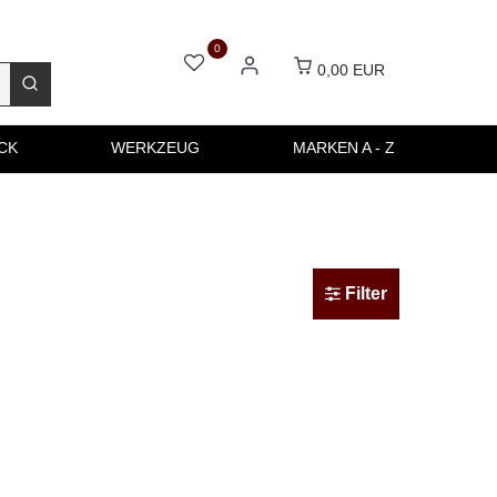
0
0,00 EUR
CK
WERKZEUG
MARKEN A - Z
Filter