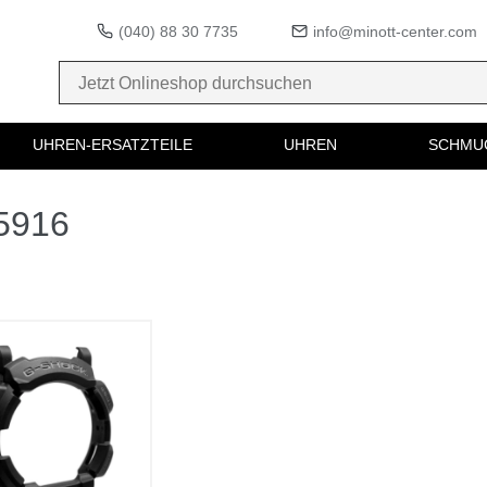
(040) 88 30 7735
info@minott-center.com
UHREN-ERSATZTEILE
UHREN
SCHMU
75916