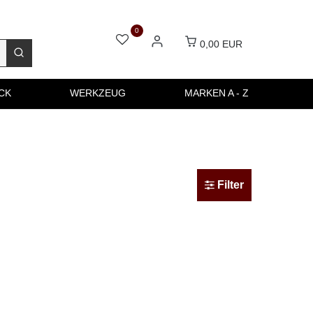
0
0,00 EUR
CK
WERKZEUG
MARKEN A - Z
Filter