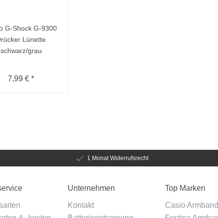
o G-Shock G-9300
rücker Lünette
schwarz/grau
7,99 € *
1 Monat Widerrufsrecht
ervice
Unternehmen
Top Marken
sarten
Kontakt
Casio Armban
rten & -kosten
Batterieentsorgung
Festina Armba