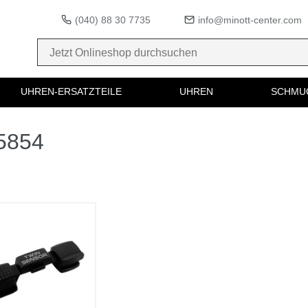
(040) 88 30 7735
info@minott-center.com
UHREN-ERSATZTEILE
UHREN
SCHMU
75854