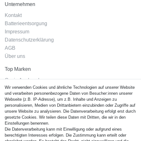
Unternehmen
Kontakt
Batterieentsorgung
Impressum
Datenschutzerklärung
AGB
Über uns
Top Marken
Casio Armband
Wir verwenden Cookies und ähnliche Technologien auf unserer Website
Festina Armband
und verarbeiten personenbezogene Daten von Besucher:innen unserer
Citizen Armband
Webseite (z.B. IP-Adresse), um z.B. Inhalte und Anzeigen zu
M. Lacroix Armband
personalisieren, Medien von Drittanbietern einzubinden oder Zugriffe auf
unsere Website zu analysieren. Die Datenverarbeitung erfolgt erst durch
J. Lemans Armband
gesetzte Cookies. Wir teilen diese Daten mit Dritten, die wir in den
Uhrenarmbänder - Alle
Einstellungen benennen.
Die Datenverarbeitung kann mit Einwilligung oder aufgrund eines
Sicherheit
berechtigten Interesses erfolgen. Die Zustimmung kann erteilt oder