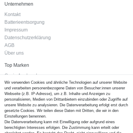
Unternehmen
Kontakt
Batterieentsorgung
Impressum
Datenschutzerklärung
AGB
Über uns
Top Marken
Casio Armband
Wir verwenden Cookies und ähnliche Technologien auf unserer Website
Festina Armband
und verarbeiten personenbezogene Daten von Besucher:innen unserer
Citizen Armband
Webseite (z.B. IP-Adresse), um z.B. Inhalte und Anzeigen zu
M. Lacroix Armband
personalisieren, Medien von Drittanbietern einzubinden oder Zugriffe auf
unsere Website zu analysieren. Die Datenverarbeitung erfolgt erst durch
J. Lemans Armband
gesetzte Cookies. Wir teilen diese Daten mit Dritten, die wir in den
Uhrenarmbänder - Alle
Einstellungen benennen.
Die Datenverarbeitung kann mit Einwilligung oder aufgrund eines
Sicherheit
berechtigten Interesses erfolgen. Die Zustimmung kann erteilt oder