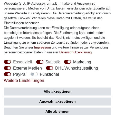
Citizen Armband
Webseite (z.B. IP-Adresse), um z.B. Inhalte und Anzeigen zu
M. Lacroix Armband
personalisieren, Medien von Drittanbietern einzubinden oder Zugriffe auf
unsere Website zu analysieren. Die Datenverarbeitung erfolgt erst durch
J. Lemans Armband
gesetzte Cookies. Wir teilen diese Daten mit Dritten, die wir in den
Uhrenarmbänder - Alle
Einstellungen benennen.
Die Datenverarbeitung kann mit Einwilligung oder aufgrund eines
Sicherheit
berechtigten Interesses erfolgen. Die Zustimmung kann erteilt oder
abgelehnt werden. Es besteht das Recht, nicht einzuwilligen und die
Einwilligung zu einem späteren Zeitpunkt zu ändern oder zu widerrufen.
Beachten Sie unser
Impressum
und weitere Hinweise zur Verwendung
personenbezogener Daten in unserer
Daten­schutz­erklärung
.
Social Media
Essenziell
Statistik
Marketing
Externe Medien
DHL Wunschzustellung
PayPal
Funktional
Weitere Einstellungen
Zahlung
Versand
Alle akzeptieren
Auswahl akzeptieren
Alle ablehnen