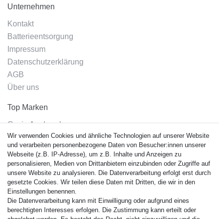
Unternehmen
Kontakt
Batterieentsorgung
Impressum
Datenschutzerklärung
AGB
Über uns
Top Marken
Casio Armband
Wir verwenden Cookies und ähnliche Technologien auf unserer Website
Festina Armband
und verarbeiten personenbezogene Daten von Besucher:innen unserer
Citizen Armband
Webseite (z.B. IP-Adresse), um z.B. Inhalte und Anzeigen zu
M. Lacroix Armband
personalisieren, Medien von Drittanbietern einzubinden oder Zugriffe auf
unsere Website zu analysieren. Die Datenverarbeitung erfolgt erst durch
J. Lemans Armband
gesetzte Cookies. Wir teilen diese Daten mit Dritten, die wir in den
Uhrenarmbänder - Alle
Einstellungen benennen.
Die Datenverarbeitung kann mit Einwilligung oder aufgrund eines
Sicherheit
berechtigten Interesses erfolgen. Die Zustimmung kann erteilt oder