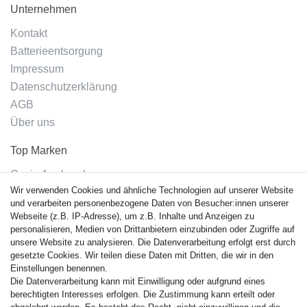
Unternehmen
Kontakt
Batterieentsorgung
Impressum
Datenschutzerklärung
AGB
Über uns
Top Marken
Casio Armband
Wir verwenden Cookies und ähnliche Technologien auf unserer Website
Festina Armband
und verarbeiten personenbezogene Daten von Besucher:innen unserer
Citizen Armband
Webseite (z.B. IP-Adresse), um z.B. Inhalte und Anzeigen zu
M. Lacroix Armband
personalisieren, Medien von Drittanbietern einzubinden oder Zugriffe auf
unsere Website zu analysieren. Die Datenverarbeitung erfolgt erst durch
J. Lemans Armband
gesetzte Cookies. Wir teilen diese Daten mit Dritten, die wir in den
Uhrenarmbänder - Alle
Einstellungen benennen.
Die Datenverarbeitung kann mit Einwilligung oder aufgrund eines
Sicherheit
berechtigten Interesses erfolgen. Die Zustimmung kann erteilt oder