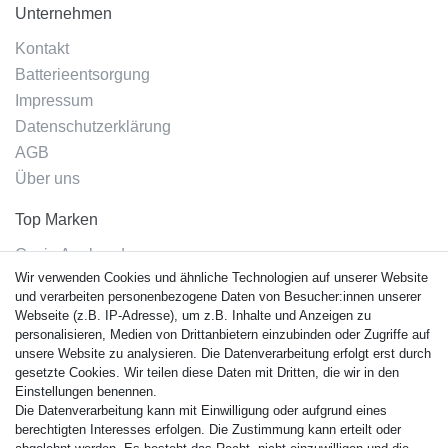
Unternehmen
Kontakt
Batterieentsorgung
Impressum
Datenschutzerklärung
AGB
Über uns
Top Marken
Casio Armband
Wir verwenden Cookies und ähnliche Technologien auf unserer Website
Festina Armband
und verarbeiten personenbezogene Daten von Besucher:innen unserer
Citizen Armband
Webseite (z.B. IP-Adresse), um z.B. Inhalte und Anzeigen zu
M. Lacroix Armband
personalisieren, Medien von Drittanbietern einzubinden oder Zugriffe auf
unsere Website zu analysieren. Die Datenverarbeitung erfolgt erst durch
J. Lemans Armband
gesetzte Cookies. Wir teilen diese Daten mit Dritten, die wir in den
Uhrenarmbänder - Alle
Einstellungen benennen.
Die Datenverarbeitung kann mit Einwilligung oder aufgrund eines
Sicherheit
berechtigten Interesses erfolgen. Die Zustimmung kann erteilt oder