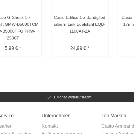
sio G-Shock 1 x
Casio Edifice 1 x Bandglied
Casio 
tift GMW-B5000TCM
silbern Link Edelstahl EQB-
17mm 
-B5000TFG PRW-
1100AT-2A
2500T
5,99 € *
24,99 € *
1 Monat Widerrufsrecht
ervice
Unternehmen
Top Marken
sarten
Kontakt
Casio Armban
rten & -kosten
Batterieentsorgung
Festina Armba