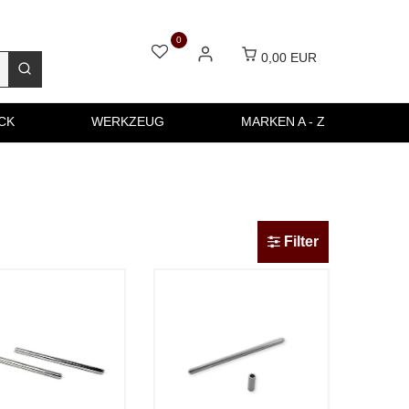
0
0,00 EUR
CK
WERKZEUG
MARKEN A - Z
Filter