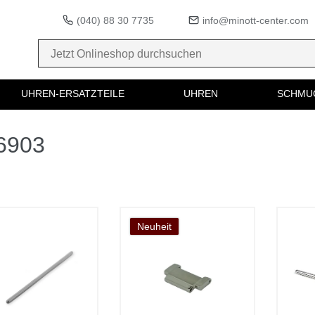
(040) 88 30 7735
info@minott-center.com
UHREN-ERSATZTEILE
UHREN
SCHMU
36903
Neuheit