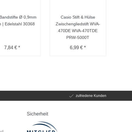
Bandstifte Ø 0,9mm
Casio Stift & Hülse
| Edelstahl 30368
Zwischengliedstift WVA-
470DE WVA-470TDE
PRW-5000T
7,84 € *
6,99 € *
zufriedene Kunden
Sicherheit
d
nd