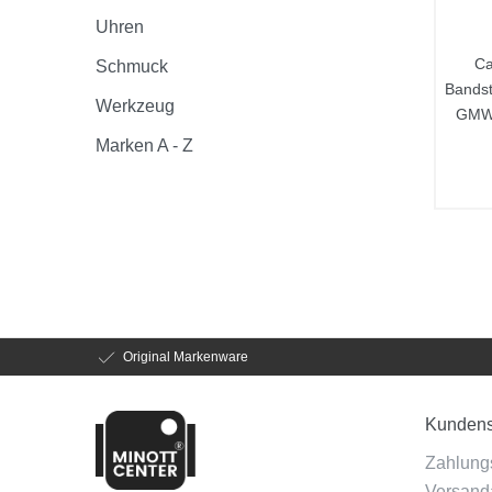
Uhren
Ca
Schmuck
Bands
Werkzeug
GMW
Marken A - Z
Original Markenware
Kundens
Zahlung
Versanda