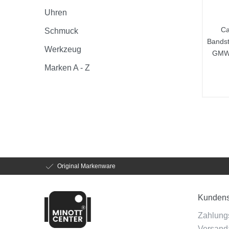
Uhren
Ca
Schmuck
Bands
Werkzeug
GMW
Marken A - Z
Original Markenware
Kundens
Zahlung
Versanda