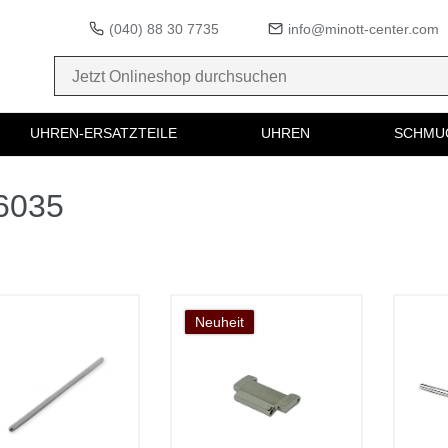
(040) 88 30 7735
info@minott-center.com
UHREN-ERSATZTEILE
UHREN
SCHMU
36035
Neuheit