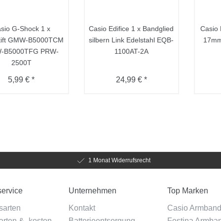
sio G-Shock 1 x
Casio Edifice 1 x Bandglied
Casio 
tift GMW-B5000TCM
silbern Link Edelstahl EQB-
17mm 
-B5000TFG PRW-
1100AT-2A
2500T
5,99 € *
24,99 € *
1 Monat Widerrufsrecht
ervice
Unternehmen
Top Marken
sarten
Kontakt
Casio Armban
rten & -kosten
Batterieentsorgung
Festina Armba