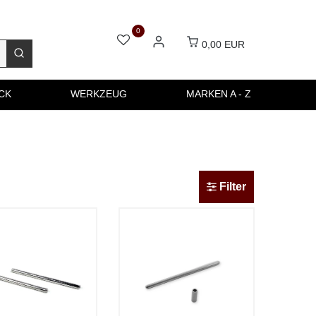
0
0,00 EUR
CK
WERKZEUG
MARKEN A - Z
Filter