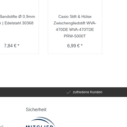
Bandstifte Ø 0,9mm
Casio Stift & Hülse
| Edelstahl 30368
Zwischengliedstift WVA-
470DE WVA-470TDE
PRW-5000T
7,84 € *
6,99 € *
zufriedene Kunden
Sicherheit
d
nd