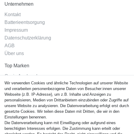
Unternehmen
Kontakt
Batterieentsorgung
Impressum
Datenschutzerklärung
AGB
Über uns
Top Marken
Casio Armband
Wir verwenden Cookies und ähnliche Technologien auf unserer Website
Festina Armband
und verarbeiten personenbezogene Daten von Besucher:innen unserer
Citizen Armband
Webseite (z.B. IP-Adresse), um z.B. Inhalte und Anzeigen zu
M. Lacroix Armband
personalisieren, Medien von Drittanbietern einzubinden oder Zugriffe auf
unsere Website zu analysieren. Die Datenverarbeitung erfolgt erst durch
J. Lemans Armband
gesetzte Cookies. Wir teilen diese Daten mit Dritten, die wir in den
Uhrenarmbänder - Alle
Einstellungen benennen.
Die Datenverarbeitung kann mit Einwilligung oder aufgrund eines
Sicherheit
berechtigten Interesses erfolgen. Die Zustimmung kann erteilt oder