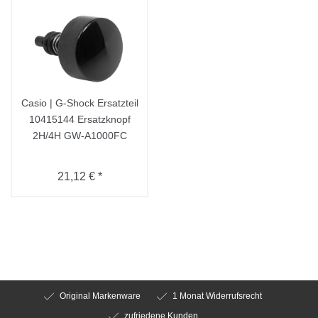
Casio | G-Shock Ersatzteil
10415144 Ersatzknopf
2H/4H GW-A1000FC
21,12 € *
Original Markenware
1 Monat Widerrufsrecht
zufriedene Kunden