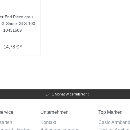
er End Piece grau
o G-Shock GLS-100
10431589
14,78 € *
1 Monat Widerrufsrecht
ervice
Unternehmen
Top Marken
sarten
Kontakt
Casio Armban
rten & -kosten
Batterieentsorgung
Festina Armba