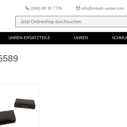
(040) 88 30 7735
info@minott-center.com
UHREN-ERSATZTEILE
UHREN
SCHMU
05589