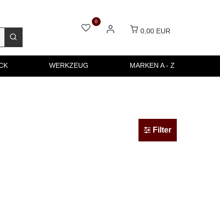
0
0,00 EUR
CK
WERKZEUG
MARKEN A - Z
Filter