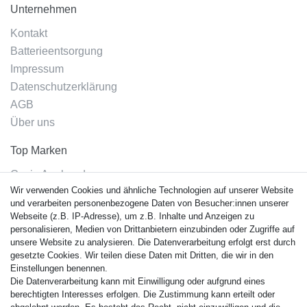
Unternehmen
Kontakt
Batterieentsorgung
Impressum
Datenschutzerklärung
AGB
Über uns
Top Marken
Casio Armband
Wir verwenden Cookies und ähnliche Technologien auf unserer Website
Festina Armband
und verarbeiten personenbezogene Daten von Besucher:innen unserer
Citizen Armband
Webseite (z.B. IP-Adresse), um z.B. Inhalte und Anzeigen zu
M. Lacroix Armband
personalisieren, Medien von Drittanbietern einzubinden oder Zugriffe auf
unsere Website zu analysieren. Die Datenverarbeitung erfolgt erst durch
J. Lemans Armband
gesetzte Cookies. Wir teilen diese Daten mit Dritten, die wir in den
Uhrenarmbänder - Alle
Einstellungen benennen.
Die Datenverarbeitung kann mit Einwilligung oder aufgrund eines
Sicherheit
berechtigten Interesses erfolgen. Die Zustimmung kann erteilt oder