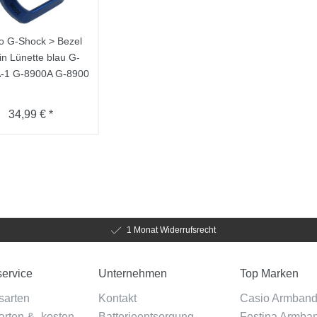
o G-Shock > Bezel
in Lünette blau G-
-1 G-8900A G-8900
34,99 € *
1 Monat Widerrufsrecht
ervice
Unternehmen
Top Marken
sarten
Kontakt
Casio Armban
rten & -kosten
Batterieentsorgung
Festina Armba