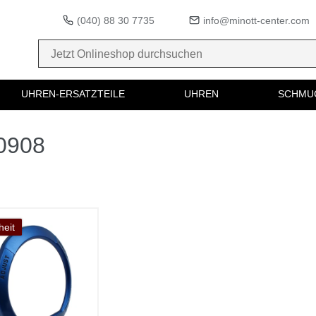
(040) 88 30 7735
info@minott-center.com
UHREN-ERSATZTEILE
UHREN
SCHMU
00908
eit