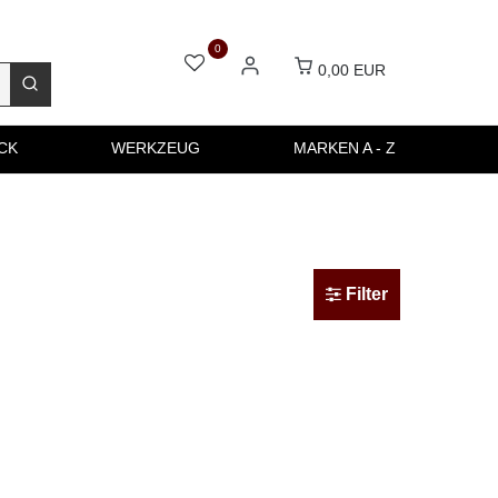
0
0,00 EUR
CK
WERKZEUG
MARKEN A - Z
Filter