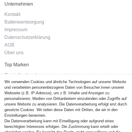
Unternehmen
Kontakt
Batterieentsorgung
Impressum
Datenschutzerklärung
AGB
Über uns
Top Marken
Casio Armband
Wir verwenden Cookies und ähnliche Technologien auf unserer Website
Festina Armband
und verarbeiten personenbezogene Daten von Besucher:innen unserer
Citizen Armband
Webseite (z.B. IP-Adresse), um z.B. Inhalte und Anzeigen zu
M. Lacroix Armband
personalisieren, Medien von Drittanbietern einzubinden oder Zugriffe auf
unsere Website zu analysieren. Die Datenverarbeitung erfolgt erst durch
J. Lemans Armband
gesetzte Cookies. Wir teilen diese Daten mit Dritten, die wir in den
Uhrenarmbänder - Alle
Einstellungen benennen.
Die Datenverarbeitung kann mit Einwilligung oder aufgrund eines
Sicherheit
berechtigten Interesses erfolgen. Die Zustimmung kann erteilt oder