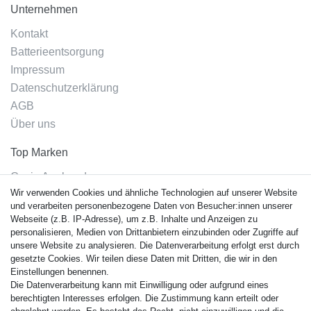
Unternehmen
Kontakt
Batterieentsorgung
Impressum
Datenschutzerklärung
AGB
Über uns
Top Marken
Casio Armband
Wir verwenden Cookies und ähnliche Technologien auf unserer Website
Festina Armband
und verarbeiten personenbezogene Daten von Besucher:innen unserer
Citizen Armband
Webseite (z.B. IP-Adresse), um z.B. Inhalte und Anzeigen zu
M. Lacroix Armband
personalisieren, Medien von Drittanbietern einzubinden oder Zugriffe auf
unsere Website zu analysieren. Die Datenverarbeitung erfolgt erst durch
J. Lemans Armband
gesetzte Cookies. Wir teilen diese Daten mit Dritten, die wir in den
Uhrenarmbänder - Alle
Einstellungen benennen.
Die Datenverarbeitung kann mit Einwilligung oder aufgrund eines
Sicherheit
berechtigten Interesses erfolgen. Die Zustimmung kann erteilt oder