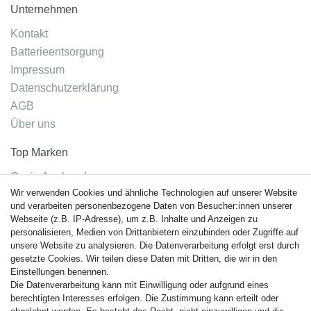
Unternehmen
Kontakt
Batterieentsorgung
Impressum
Datenschutzerklärung
AGB
Über uns
Top Marken
Casio Armband
Wir verwenden Cookies und ähnliche Technologien auf unserer Website
Festina Armband
und verarbeiten personenbezogene Daten von Besucher:innen unserer
Citizen Armband
Webseite (z.B. IP-Adresse), um z.B. Inhalte und Anzeigen zu
M. Lacroix Armband
personalisieren, Medien von Drittanbietern einzubinden oder Zugriffe auf
unsere Website zu analysieren. Die Datenverarbeitung erfolgt erst durch
J. Lemans Armband
gesetzte Cookies. Wir teilen diese Daten mit Dritten, die wir in den
Uhrenarmbänder - Alle
Einstellungen benennen.
Die Datenverarbeitung kann mit Einwilligung oder aufgrund eines
Sicherheit
berechtigten Interesses erfolgen. Die Zustimmung kann erteilt oder