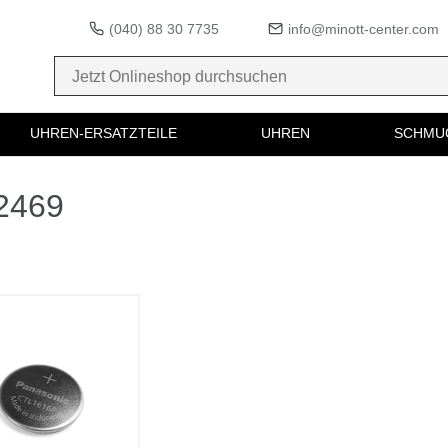
(040) 88 30 7735
info@minott-center.com
UHREN-ERSATZTEILE
UHREN
SCHMU
82469