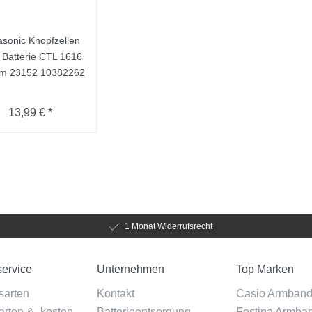
sonic Knopfzellen
 Batterie CTL 1616
um 23152 10382262
13,99 € *
1 Monat Widerrufsrecht
ervice
Unternehmen
Top Marken
sarten
Kontakt
Casio Armban
rten & -kosten
Batterieentsorgung
Festina Armba