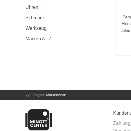
Uhren
Pana
Schmuck
Akku
Werkzeug
Lithi
Marken A - Z
Original Markenware
Kundens
Zahlung
Versanda