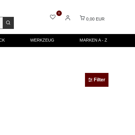
0
0,00 EUR
CK
WERKZEUG
MARKEN A - Z
Filter