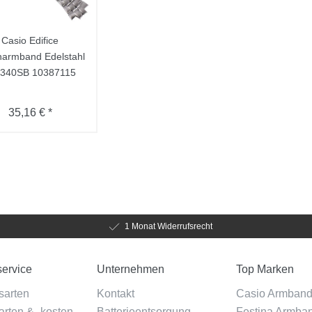
Casio Edifice
armband Edelstahl
-340SB 10387115
35,16 € *
1 Monat Widerrufsrecht
ervice
Unternehmen
Top Marken
sarten
Kontakt
Casio Armban
rten & -kosten
Batterieentsorgung
Festina Armba