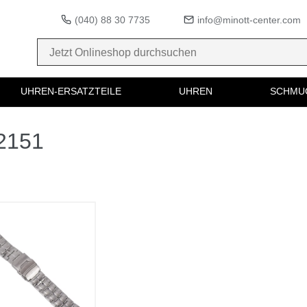
(040) 88 30 7735
info@minott-center.com
UHREN-ERSATZTEILE
UHREN
SCHMU
82151