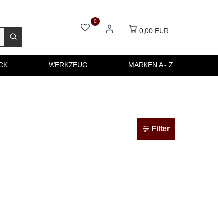
0
0,00 EUR
CK
WERKZEUG
MARKEN A - Z
Filter