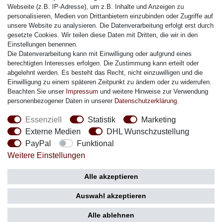
Citizen Armband
Webseite (z.B. IP-Adresse), um z.B. Inhalte und Anzeigen zu
M. Lacroix Armband
personalisieren, Medien von Drittanbietern einzubinden oder Zugriffe auf
unsere Website zu analysieren. Die Datenverarbeitung erfolgt erst durch
J. Lemans Armband
gesetzte Cookies. Wir teilen diese Daten mit Dritten, die wir in den
Uhrenarmbänder - Alle
Einstellungen benennen.
Die Datenverarbeitung kann mit Einwilligung oder aufgrund eines
Sicherheit
berechtigten Interesses erfolgen. Die Zustimmung kann erteilt oder
abgelehnt werden. Es besteht das Recht, nicht einzuwilligen und die
Einwilligung zu einem späteren Zeitpunkt zu ändern oder zu widerrufen.
Beachten Sie unser
Impressum
und weitere Hinweise zur Verwendung
personenbezogener Daten in unserer
Daten­schutz­erklärung
.
Social Media
Essenziell
Statistik
Marketing
Externe Medien
DHL Wunschzustellung
PayPal
Funktional
Weitere Einstellungen
Zahlung
Versand
Alle akzeptieren
Auswahl akzeptieren
Alle ablehnen