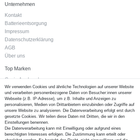
Unternehmen
Kontakt
Batterieentsorgung
Impressum
Datenschutzerklärung
AGB
Über uns
Top Marken
Casio Armband
Wir verwenden Cookies und ähnliche Technologien auf unserer Website
Festina Armband
und verarbeiten personenbezogene Daten von Besucher:innen unserer
Citizen Armband
Webseite (z.B. IP-Adresse), um z.B. Inhalte und Anzeigen zu
M. Lacroix Armband
personalisieren, Medien von Drittanbietern einzubinden oder Zugriffe auf
unsere Website zu analysieren. Die Datenverarbeitung erfolgt erst durch
J. Lemans Armband
gesetzte Cookies. Wir teilen diese Daten mit Dritten, die wir in den
Uhrenarmbänder - Alle
Einstellungen benennen.
Die Datenverarbeitung kann mit Einwilligung oder aufgrund eines
Sicherheit
berechtigten Interesses erfolgen. Die Zustimmung kann erteilt oder